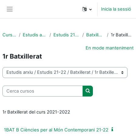
Ves al contingut principal
Inicia la sessió
Panell lateral
Cursos
Estudis arxiu
Estudis 21-22
Batxillerat
1r Batxillerat
En mode manteniment
1r Batxillerat
Categories de cursos
Cerca cursos
Cerca cursos
1r Batxillerat del curs 2021-2022
1BAT B Ciències per al Món Contemporani 21-22