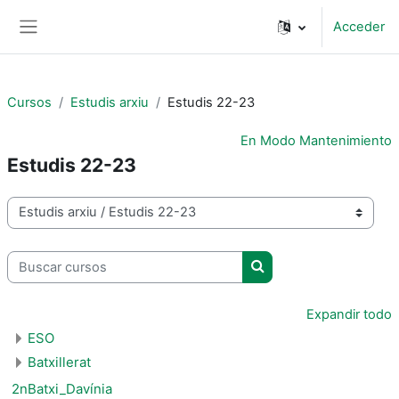
Salta al contenido principal
Acceder
Panel lateral
Cursos
Estudis arxiu
Estudis 22-23
En Modo Mantenimiento
Estudis 22-23
Categorías
Buscar cursos
Buscar cursos
Expandir todo
ESO
Batxillerat
2nBatxi_Davínia