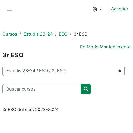
Salta al contenido principal
Acceder
Panel lateral
Cursos
Estudis 23-24
ESO
3r ESO
En Modo Mantenimiento
3r ESO
Categorías
Buscar cursos
Buscar cursos
3r ESO del curs 2023-2024