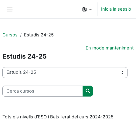
Ves al contingut principal
Inicia la sessió
Panell lateral
Cursos
Estudis 24-25
En mode manteniment
Estudis 24-25
Categories de cursos
Cerca cursos
Cerca cursos
Tots els nivells d'ESO i Batxillerat del curs 2024-2025