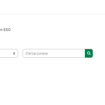
2n ESO
Cerca cursos
Cerca cu