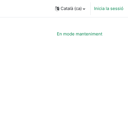
Català ‎(ca)‎
Inicia la sessió
En mode manteniment
rsos