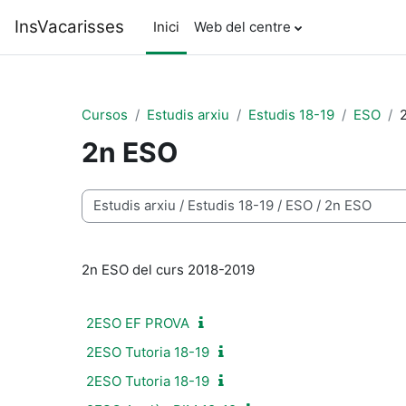
Ves al contingut principal
InsVacarisses
Inici
Web del centre
Cursos
Estudis arxiu
Estudis 18-19
ESO
2n ESO
Categories de cursos
2n ESO del curs 2018-2019
2ESO EF PROVA
2ESO Tutoria 18-19
2ESO Tutoria 18-19